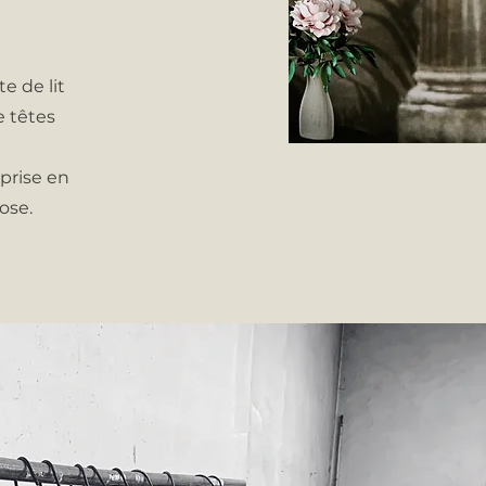
e de lit
e têtes
prise en
pose.